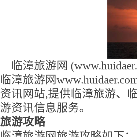
临漳旅游网 (www.huidaer.c
临漳旅游网www.huidae
资讯网站,提供临漳旅游、
游资讯信息服务。
旅游攻略
临漳旅游网旅游攻略如下：