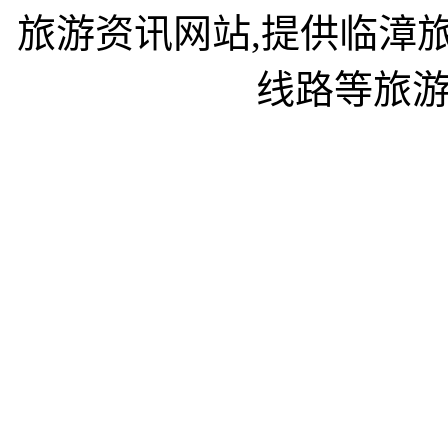
旅游资讯网站,提供临漳
线路等旅